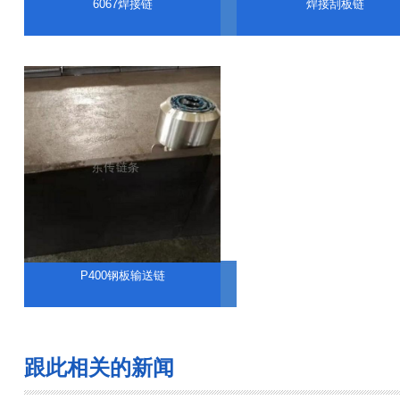
6067焊接链
焊接刮板链
P400钢板输送链
跟此相关的新闻