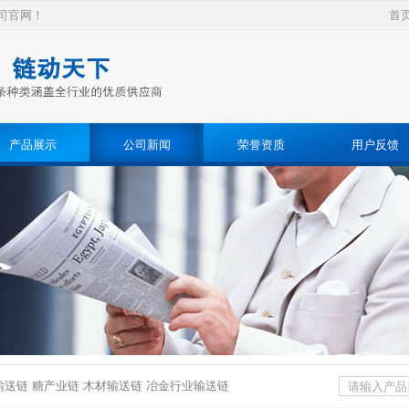
司官网！
首
产品展示
公司新闻
荣誉资质
用户反馈
送链 糖产业链 木材输送链 冶金行业输送链