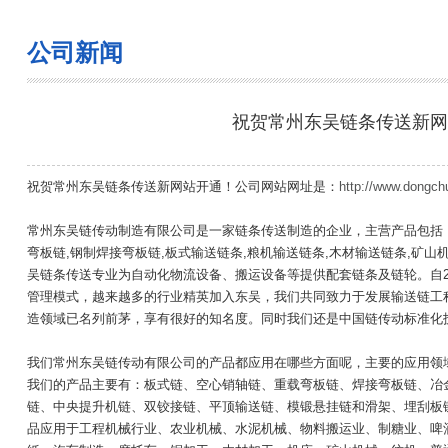
公司新闻
祝贺常州东吴链条传送新网
祝贺常州东吴链条传送新网站开通！公司网站网址是：
http://www.dongch
常州东吴链传动制造有限公司是一家链条传送制造的企业，主营产品包括：铸
弯板链,钢制焊接弯板链,板式输送链条,粮机输送链条,木材输送链条,矿
吴链条传送专业为自动化物流设备、搬运设备等提供配套链条及链轮。自2
管理模式，越来越多的行业精英加入东吴，我们共同致力于发展输送链工
造领域已名列前茅，享有很好的知名度。同时我们还是中国链传动标准化
我们常州东吴链传动有限公司的产品都应用在哪些方面呢，主要的应用领
我们的产品主要有：板式链、空心销轴链、重载弯板链、焊接弯板链、冶
链、中央提升机链、双铰接链、平顶输送链、模锻悬挂链和滑架、埋刮板
品应用于工程机械行业、农业机械、水泥机械、物料搬运业、制糖业、啤