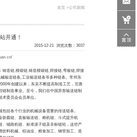
705533146
首页
>公司新闻
wk1358@d
站开通！
2015-12-21
浏览次数：3037
uan.cn/
造链,模锻链,铸造模锻链,焊接链,弯板链,焊接
山机械输送链条,工业输送链条等多种链条。常州东
000年创建以来，东吴不断提高制造工艺，完善
程链制造事业。至今，我们在中国异形输送链制
技术委员会会员单位。
域包括各个行业的机械设备需要的传送链条。
金驮载链、直板输送链、粮机链、斗式提升机
链、铺路机链、标准滚子链及非标链轮，这些产
酒饮料机械、棕油业、粮食加工、钢管加工、造