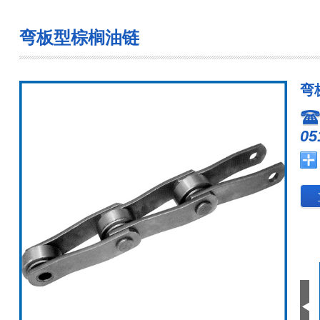
弯板型棕榈油链
弯
05