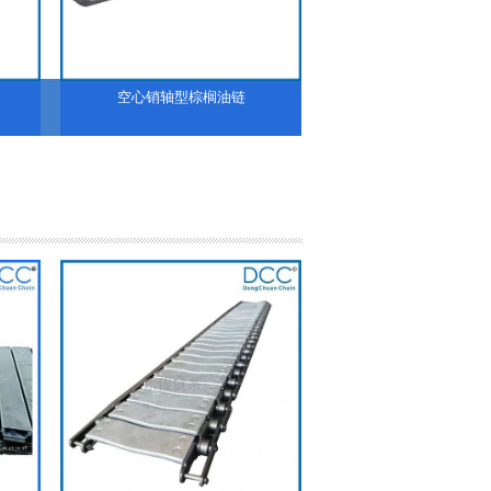
空心销轴型棕榈油链