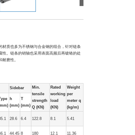
的材质也多为不锈钢与合金钢的组合，针对链条
腐性。链条的销轴也采用表面高频后再镀铬的处
和耐磨性。
Min.
Rated
Weight
Sidebar
tensile
working
per
Type
h
T
strength
load
meter q
(mm)
(mm)
(mm)
Q (KN)
(KN)
(kg/m)
35.1
28.6
6.4
122.8
8.1
5.41
46.1
44.45
8
180
12.1
11.36