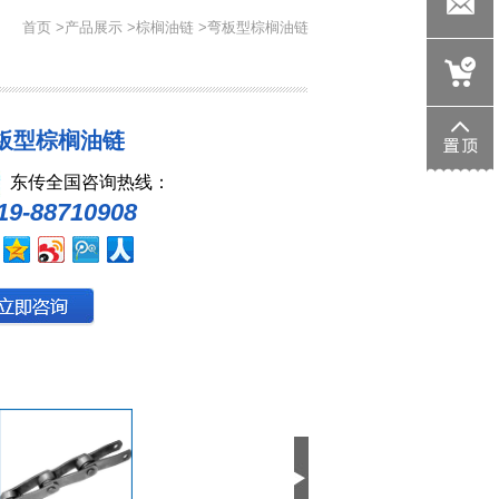
705533146
首页
>
产品展示
>
棕榈油链
>弯板型棕榈油链
wk1358@d
板型棕榈油链
东传全国咨询热线：
19-88710908