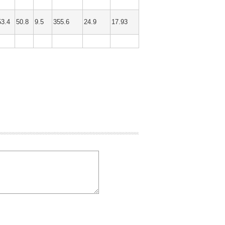
53.4
50.8
9.5
355.6
24.9
17.93