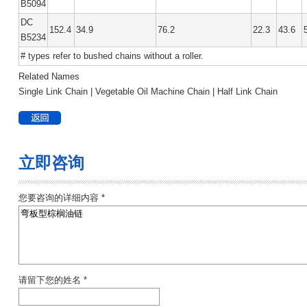
B5094
DC
152.4
34.9
76.2
22.3
43.6
B5234
# types refer to bushed chains without a roller.
Related Names
Single Link Chain | Vegetable Oil Machine Chain | Half Link Chain
立即咨询
您要咨询的详细内容 *
请留下您的姓名 *