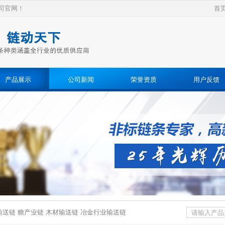
司官网！
首
产品展示
公司新闻
荣誉资质
用户反馈
送链 糖产业链 木材输送链 冶金行业输送链