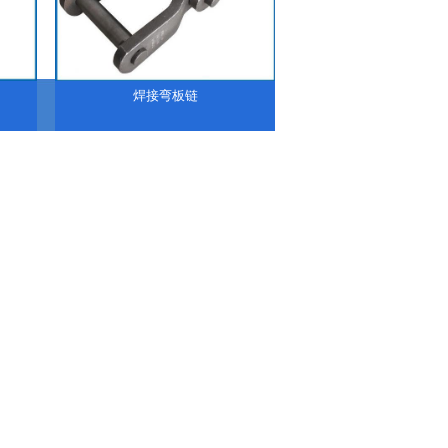
焊接弯板链