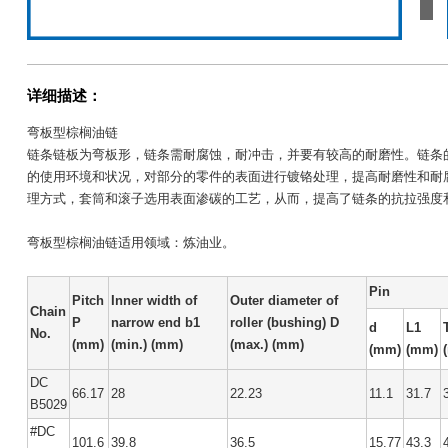
详细描述：
弯板型棕榈油链
链条链板为弯板形，链条需耐腐蚀，耐冲击，并要有较高的耐磨性。链条
的使用环境和状况，对部分的零件的表面进行镀铬处理，提高耐磨性和耐
理方式，套筒和滚子选用表面渗碳的工艺，从而，提高了链条的抗拉强度
弯板型棕榈油链适用领域：炼油业。
Pin
Pitch
Inner width of
Outer diameter of
Chain
P
narrow end b1
roller (bushing) D
d
L1
No.
(mm)
(min.) (mm)
(max.) (mm)
(mm)
(mm)
DC
66.17
28
22.23
11.1
31.7
B5029
#DC
101.6
39.8
36.5
15.77
43.3