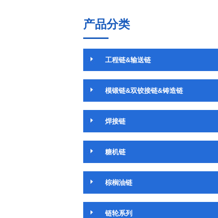
产品分类
工程链&输送链
模锻链&双铰接链&铸造链
焊接链
糖机链
棕榈油链
链轮系列