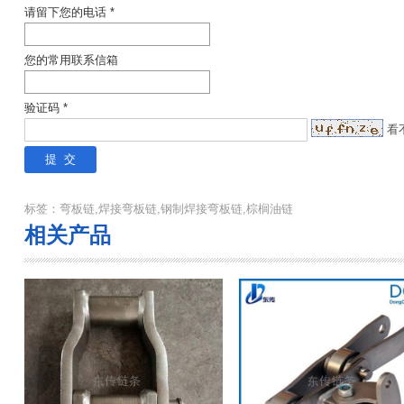
请留下您的电话 *
您的常用联系信箱
验证码 *
看
标签：弯板链,焊接弯板链,钢制焊接弯板链,棕榈油链
相关产品