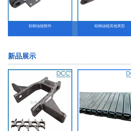
棕榈油链附件
棕榈油链其他类型
新品展示