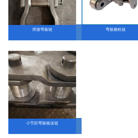
焊接弯板链
弯板糖机链
小节距弯板输送链