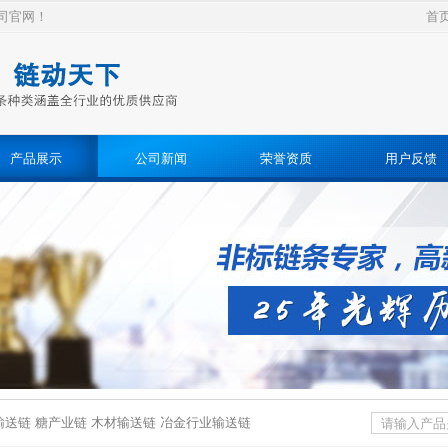
司官网！
首
产品展示
公司新闻
荣誉资质
用户反馈
送链 糖产业链 木材输送链 冶金行业输送链