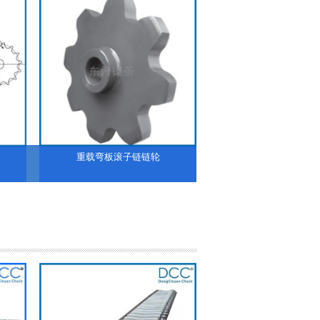
重载弯板滚子链链轮