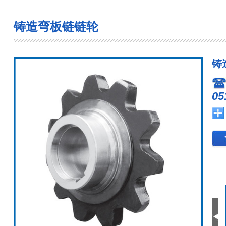
铸造弯板链链轮
铸
05