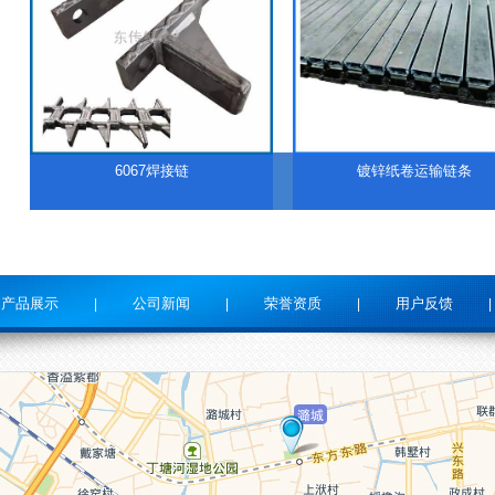
6067焊接链
镀锌纸卷运输链条
产品展示
公司新闻
荣誉资质
用户反馈
|
|
|
|