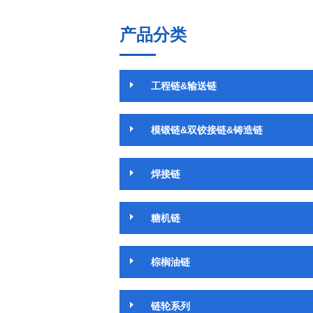
产品分类
工程链&输送链
模锻链&双铰接链&铸造链
焊接链
糖机链
棕榈油链
链轮系列