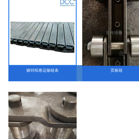
镀锌纸卷运输链条
页板链