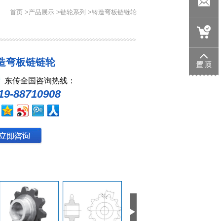
705533146
首页
>
产品展示
>
链轮系列
>铸造弯板链链轮
wk1358@d
造弯板链链轮
东传全国咨询热线：
19-88710908