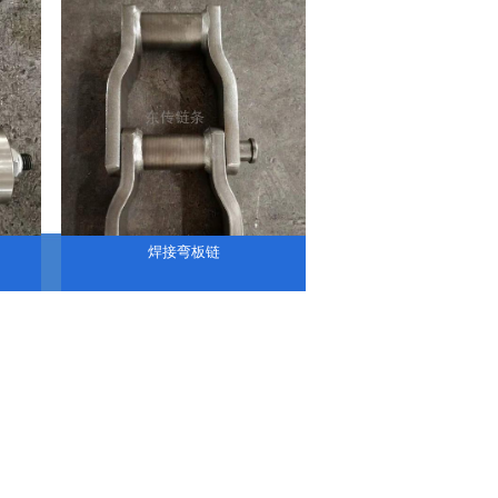
焊接弯板链